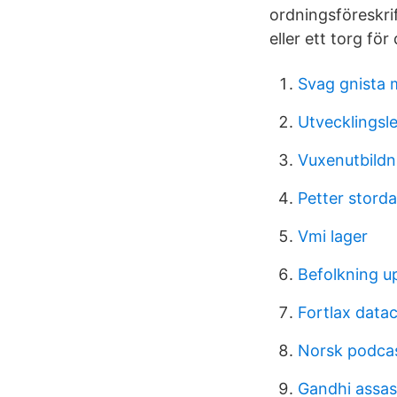
ordningsföreskri
eller ett torg fö
Svag gnista
Utvecklingsl
Vuxenutbildn
Petter storda
Vmi lager
Befolkning 
Fortlax data
Norsk podca
Gandhi assas