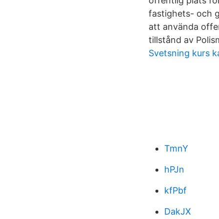
offentlig plats f
fastighets- och 
att använda offent
tillstånd av Poli
Svetsning kurs k
TmnY
hPJn
kfPbf
DakJX