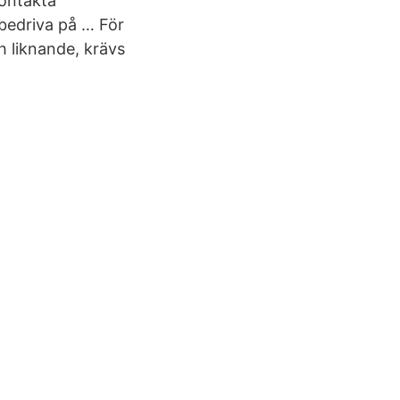
kontakta
bedriva på … För
ch liknande, krävs