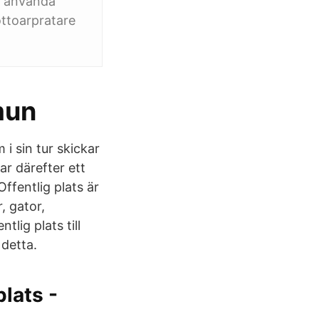
l använda
rottoarpratare
mun
 i sin tur skickar
ar därefter ett
Offentlig plats är
, gator,
lig plats till
 detta.
plats -