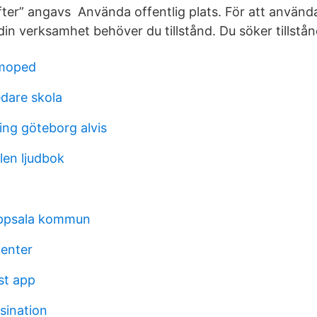
fter” angavs Använda offentlig plats. För att använd
r din verksamhet behöver du tillstånd. Du söker tillstå
 moped
edare skola
ing göteborg alvis
len ljudbok
uppsala kommun
center
st app
sination