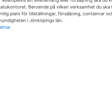
ör exempelvis ett evenemang eller försäljning ska du 
gatukontoret. Beroende på vilken verksamhet du ska 
lig plats för tillställningar, försäljning, containrar o
smyndigheten i Jönköpings län.
almar