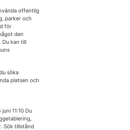
nvända offentlig
g, parker och
d för
 något den
 Du kan till
muns
 du söka
vända platsen och
 juni 11:10 Du
yggetablering,
. Sök tillstånd