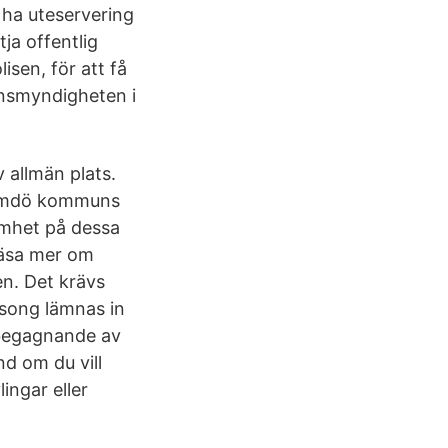
t ha uteservering
tja offentlig
isen, för att få
synsmyndigheten i
 allmän plats.
Värmdö kommuns
samhet på dessa
 läsa mer om
n. Det krävs
äsong lämnas in
 begagnande av
nd om du vill
ingar eller