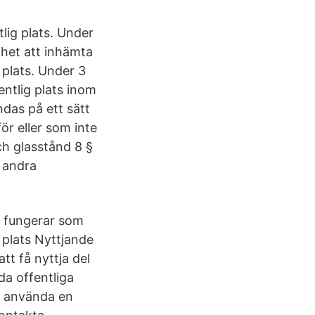
lig plats. Under
ghet att inhämta
 plats. Under 3
entlig plats inom
ndas på ett sätt
r eller som inte
och glasstånd 8 §
r andra
n fungerar som
g plats Nyttjande
att få nyttja del
da offentliga
gt använda en