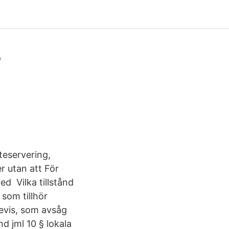
-
uteservering,
r utan att För
d Vilka tillstånd
 som tillhör
bevis, som avsåg
d jml 10 § lokala