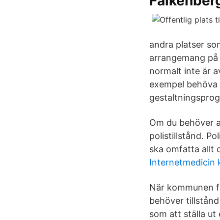
Falkenber
andra platser som
arrangemang på of
normalt inte är a
exempel behöva 
gestaltningsprog
Om du behöver a
polistillstånd. P
ska omfatta allt 
Internetmedicin 
När kommunen fått
behöver tillstånd
som att ställa ut