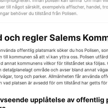
olismyndigheten. Innan polisen kan lämna Om man vil
ser till något särskilt, exempelvis affischer, handel, t
ingar behöver du tillstånd från Polisen.
nd och regler Salems Kom
 använda offentlig platsmark söker du hos Polisen, som
till kommunen så att vi kan yttra oss. Polisen utfärd
and annat kommunens villkor för tillståndet ska följas. 
 detaljplanelagt område och avser bland annat vägar
ägar, torg och parker. Allmänheten får använda offent
 vad platsen är avsedd för om tillstånd har getts för
 avseende upplåtelse av offentlig 