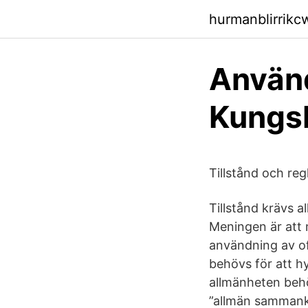
hurmanblirrikcw
Använd
Kungs
Tillstånd och re
Tillstånd krävs a
Meningen är att m
användning av of
behövs för att hyr
allmänheten behö
”allmän sammanko