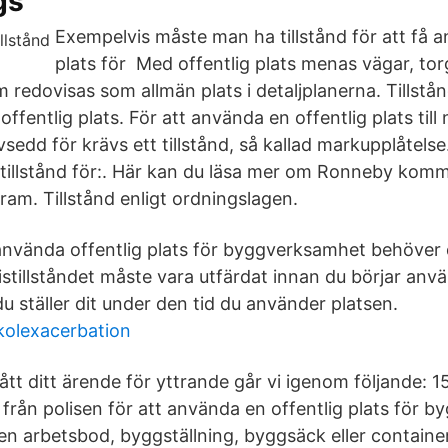
gs
Exempelvis måste man ha tillstånd för att få a
plats för Med offentlig plats menas vägar, tor
 redovisas som allmän plats i detaljplanerna. Tillstån
fentlig plats. För att använda en offentlig plats till
vsedd för krävs ett tillstånd, så kallad markupplåtelse.
tillstånd för:. Här kan du läsa mer om Ronneby kom
ram. Tillstånd enligt ordningslagen.
nvända offentlig plats för byggverksamhet behöver
olistillståndet måste vara utfärdat innan du börjar an
du ställer dit under den tid du använder platsen.
kolexacerbation
 ditt ärende för yttrande går vi igenom följande: 15
 från polisen för att använda en offentlig plats för b
 en arbetsbod, byggställning, byggsäck eller container