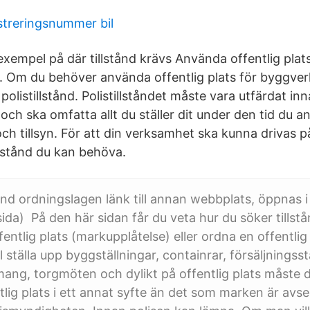
streringsnummer bil
 exempel på där tillstånd krävs Använda offentlig plat
 Om du behöver använda offentlig plats för byggve
olistillstånd. Polistillståndet måste vara utfärdat in
ch ska omfatta allt du ställer dit under den tid du a
 och tillsyn. För att din verksamhet ska kunna drivas p
illstånd du kan behöva.
ånd ordningslagen länk till annan webbplats, öppnas i
ida) På den här sidan får du veta hur du söker tillstå
ntlig plats (markupplåtelse) eller ordna en offentlig t
l ställa upp byggställningar, containrar, försäljnings
ng, torgmöten och dylikt på offentlig plats måste d
lig plats i ett annat syfte än det som marken är avse