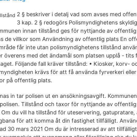
2 § beskriver i detalj vad som avses med offent
3 kap. 2 § redogörs Polismyndighetens skyldi
mmunen innan tillstånd ges för nyttjande av offentlig
as de villkor som Användning av offentlig plats En off
mråde får inte utan polismyndighetens tillstånd anvä
 överens med det ändamål som platsen upplå - tits fö
aget. Följande fall kräver tillstånd: • Kiosker, korv- 
smyndigheten krävs för att få använda fyrverkeri elle
r på offentlig plats.
as in tar polisen ut en ansökningsavgift. Kommune
polisen. Tillstånd och taxor för nyttjande av offentli
 Om du vill ha tillstånd för uteservering, gatupratare, 
gbana för att komma åt din fastighet tillfälligt. Använ
ad 30 mars 2021 Om du är intresserad av att tillfälli