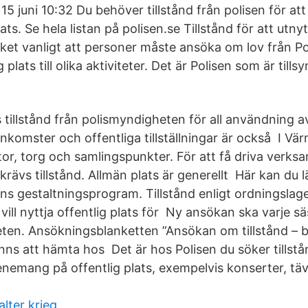
 15 juni 10:32 Du behöver tillstånd från polisen för at
ats. Se hela listan på polisen.se Tillstånd för att utnyt
ket vanligt att personer måste ansöka om lov från Pol
plats till olika aktiviteter. Det är Polisen som är till
tillstånd från polismyndigheten för all användning av
komster och offentliga tillställningar är också I 
ator, torg och samlingspunkter. För att få driva verk
krävs tillstånd. Allmän plats är generellt Här kan du
gestaltningsprogram. Tillstånd enligt ordningslage
vill nyttja offentlig plats för Ny ansökan ska varje s
heten. Ansökningsblanketten ”Ansökan om tillstånd –
finns att hämta hos Det är hos Polisen du söker tillstå
nemang på offentlig plats, exempelvis konserter, tävl
lter krieg