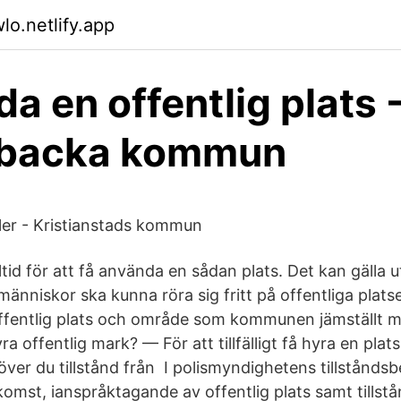
lo.netlify.app
a en offentlig plats 
backa kommun
gler - Kristianstads kommun
lltid för att få använda en sådan plats. Det kan gälla 
änniskor ska kunna röra sig fritt på offentliga platse
fentlig plats och område som kommunen jämställt me
a offentlig mark? — För att tillfälligt få hyra en plats
ver du tillstånd från I polismyndighetens tillstånds
mst, ianspråktagande av offentlig plats samt tillstån