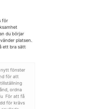
s för
rksamhet
nan du börjar
nvänder platsen.
å ett bra sätt
 nytt fönster
nd för att
illställning
stånd, ordna
u För att få
dd för krävs