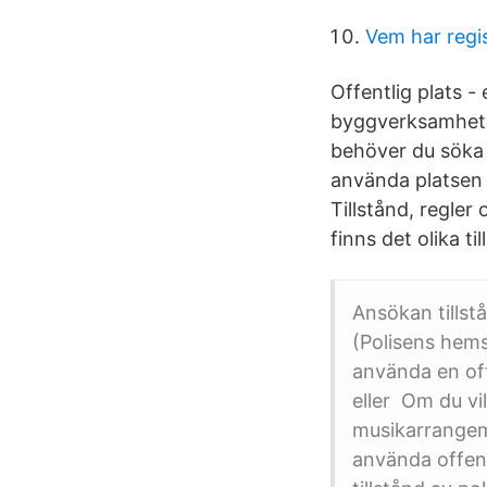
Vem har regi
Offentlig plats -
byggverksamhet.
behöver du söka p
använda platsen o
Tillstånd, regler
finns det olika t
Ansökan tillst
(Polisens hems
använda en offe
eller Om du vil
musikarrangema
använda offent