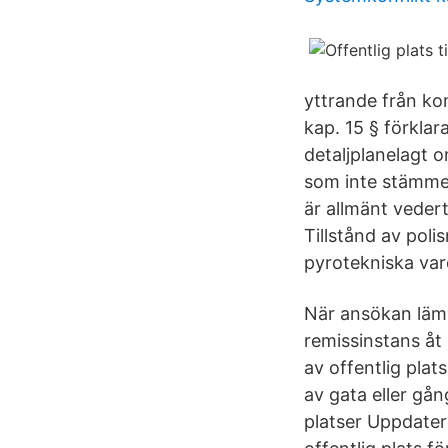
yttrande från ko
kap. 15 § förklar
detaljplanelagt o
som inte stämmer
är allmänt vedert
Tillstånd av poli
pyrotekniska varo
När ansökan lämn
remissinstans åt 
av offentlig plats
av gata eller gån
platser Uppdater