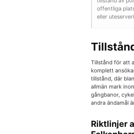
tillstånd av p
offentliga plat
eller uteserver
Tillstå
Tillstånd för att
komplett ansökan 
tillstånd, där bl
allmän mark inom
gångbanor, cykelv
andra ändamål än
Riktlinjer